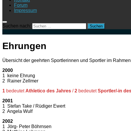
Forum
Impressum
Suchen nach:
Ehrungen
Übersicht der geehrten Sportlerinnen und Sportler im Rahme
2000
1 keine Ehrung
2 Rainer Zellmer
1
bedeutet
Athletico des Jahres
/
2
bedeutet
Sportler/-in de
2001
1 Stefan Take / Rüdiger Ewert
2 Angela Wulf
2002
1 Jörg- Peter Böhrnsen