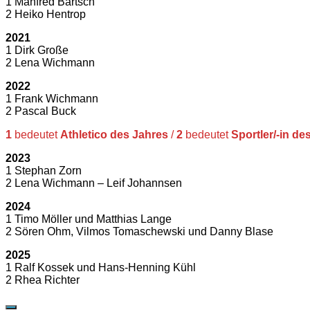
1 Manfred Bartsch
2 Heiko Hentrop
2021
1 Dirk Große
2 Lena Wichmann
2022
1 Frank Wichmann
2 Pascal Buck
1
bedeutet
Athletico des Jahres
/
2
bedeutet
Sportler/-in de
2023
1 Stephan Zorn
2 Lena Wichmann – Leif Johannsen
2024
1 Timo Möller und Matthias Lange
2 Sören Ohm, Vilmos Tomaschewski und Danny Blase
2025
1 Ralf Kossek und Hans-Henning Kühl
2 Rhea Richter