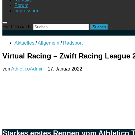
Forum
Impressum
Suchen nach:
Aktuelles
/
Allgemein
/
Radsport
Virtual Racing – Zwift Racing League 
von
AthleticoAdmin
·
17. Januar 2022
Starkes erstes Rennen vom Athletico 