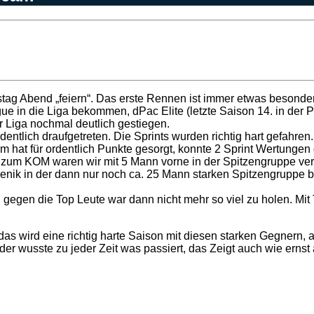
tag Abend „feiern“. Das erste Rennen ist immer etwas besondere
e in die Liga bekommen, dPac Elite (letzte Saison 14. in der P
r Liga nochmal deutlich gestiegen.
tlich draufgetreten. Die Sprints wurden richtig hart gefahren.
m hat für ordentlich Punkte gesorgt, konnte 2 Sprint Wertungen
s zum KOM waren wir mit 5 Mann vorne in der Spitzengruppe vert
ik in der dann nur noch ca. 25 Mann starken Spitzengruppe be
gegen die Top Leute war dann nicht mehr so viel zu holen. Mit 
as wird eine richtig harte Saison mit diesen starken Gegnern, ab
r wusste zu jeder Zeit was passiert, das Zeigt auch wie ernst