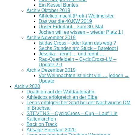
Ein Kessel Buntes
Archiv Oktober 2019
Athletico macht (Profi-) Weltmeister
Das war die 40.KW 2019
Unser Eiderlauf – zum 30. Mal
Jochen will es wissen – wieder Platz 1 !
Archiv November 2019
Ist das Cross – oder kann das weg ?
Sechs Stunden am Stück – Barefoot !
Jessika – rennt … und rennt …
Rad-Querfeldein – CycloCross-LM –
Update 2.0
Archiv Dezember 2019
Vor Weihnachten ist nicht viel … jedoch →
Update
Archiv 2020
Duathlon auf der Waldautobahn
Athleticos erfolgreich an der Elbe
Lenas erfolgreicher Start bei der Nachwuchs-DM
in Bruchsal
STEVENS – CycloCross – Cup – Lauf 1 in
Kaltenkirchen
Back on Track
Absage Eiderlauf 2020