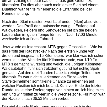
um am Anfang ein paar Läufer, für das gute Gefühl, zu
überholen. Da dies aber auch mein erster Start bei einem
Duathlon war, fehlte mir ebenso die Erfahrung bei der
Renneinteilung.
Nach dem Start mussten zwei Laufrunden (4km) absolviert
werden. Das Profil der Laufstrecke war gut. Entlang auf
Waldwegen, Feldern und Sandwegen lief ich die beiden
Laufrunden im guten Tempo für mich. Nach 17:03 Minuten
wechselte ich auf das Fahrrad.
Jetzt wurde es interessant. MTB gegen Crossbike… Wie ist
das Profil der Radstrecke? Nach der ersten Runde von
dreien und insgesamt 15 Kilometern, war klar was ich schon
vermutet habe. Von der fünf Kilometerrunde, war 1/10 für
MTBˋs gemacht, wurzelig und weich, die übrigen Kilometer
Waldautobahn, fuhr sich trotzdem gut und hat richtig Spaß
gemacht. Auf den drei Runden habe ich einige Teilnehmer
überholt. Es war nicht zu erkennen ob Einzel- oder
Staffelteilnehmer, somit keine Chance zu erkennen auf
welcher Position ich mich befand. Kurz vor Ende der letzten
Runde, rollte eine Dreiergruppe von hinten an. Ich hing mich
rein und wir rollten zu viert in die Wechselzone. Für mich war
der Radsplit nach 36:53 Minuten vorbei.
Die einfahrende Radgruppe zerlegte sich noch in der