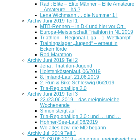
Rad : Elite – Elite Männer – Elite Amateure
– Amateure – hä ?
Lena Wichmann … die Nummer 1 !
Archiv Juni 2019 Teil 1
MTB-Rennen – in DK und hier vor Ort !
Europa-Meisterschaft Triathlon in NL 2019
Triathlon – Regional-Liga – 1. Wettkampf
Trainingslager „Jugend“ – erneut in
Eckernförde
Rad-Marathon
Archiv Juni 2019 Teil 2
Jena : Triathlon-Jugend
Holstenköstenlauf, 06/2019
8. Imland-Lauf, 21.06.2019
2. Run & Bike Schleswig 06/2019
Tria-Regionalliga 2.0
Archiv Juni 2019 Teil 3
22./23.06.2019 – das ereignisreiche
Wochenende
Simon steigt auf
Tria-Regionalliga 3.0 ; und … und …
Hohner-See-Lauf 06/2019
Wo alles bzw. die MD begann
Archiv Juli 2019 Teil 1
29./30.06.2019 – ein erneut ereignisreiches