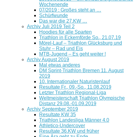
Wochenende
07/2019 : Großes steht an …
Schürfwunde
Das war die 27.KW …
Archiv Juli 2019 Teil 2
Hoodies für alle Sparten
Triathlon in Eckernförde So., 21.07.19
Mörel-Lauf – Triathlon Glücksburg und
Stuhr – Rad und Eis
MTB-Jugend – Es geht weiter !
Archiv August 2019
Mal etwas anderes
DM Sprint-Triathlon Bremen 11. August
2019
10. Internationaler Naturistenlauf
Resultate Fr., 09.-So., 11.08.2019
Letzter Triathlon Regional-Liga
Weltmeisterschaft Triathlon Olympische
Distanz 29.08.-01.09.2019
Archiv September 2019
Resultate KW 35
Triathlon Landesliga Männer 4.0
Athletico-Undercover
Resultate 36.KW und früher
Eine Ära geht zu Ende