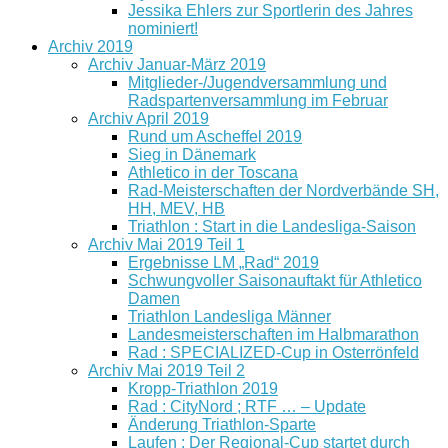
Jessika Ehlers zur Sportlerin des Jahres
nominiert!
Archiv 2019
Archiv Januar-März 2019
Mitglieder-/Jugendversammlung und
Radspartenversammlung im Februar
Archiv April 2019
Rund um Ascheffel 2019
Sieg in Dänemark
Athletico in der Toscana
Rad-Meisterschaften der Nordverbände SH,
HH, MEV, HB
Triathlon : Start in die Landesliga-Saison
Archiv Mai 2019 Teil 1
Ergebnisse LM „Rad“ 2019
Schwungvoller Saisonauftakt für Athletico
Damen
Triathlon Landesliga Männer
Landesmeisterschaften im Halbmarathon
Rad : SPECIALIZED-Cup in Osterrönfeld
Archiv Mai 2019 Teil 2
Kropp-Triathlon 2019
Rad : CityNord ; RTF … – Update
Änderung Triathlon-Sparte
Laufen : Der Regional-Cup startet durch