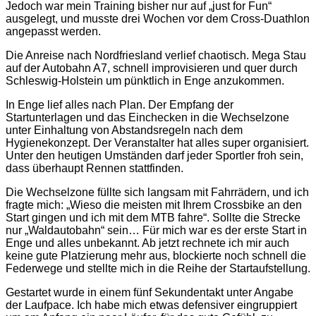
Jedoch war mein Training bisher nur auf „just for Fun“
ausgelegt, und musste drei Wochen vor dem Cross-Duathlon
angepasst werden.
Die Anreise nach Nordfriesland verlief chaotisch. Mega Stau
auf der Autobahn A7, schnell improvisieren und quer durch
Schleswig-Holstein um pünktlich in Enge anzukommen.
In Enge lief alles nach Plan. Der Empfang der
Startunterlagen und das Einchecken in die Wechselzone
unter Einhaltung von Abstandsregeln nach dem
Hygienekonzept. Der Veranstalter hat alles super organisiert.
Unter den heutigen Umständen darf jeder Sportler froh sein,
dass überhaupt Rennen stattfinden.
Die Wechselzone füllte sich langsam mit Fahrrädern, und ich
fragte mich: „Wieso die meisten mit Ihrem Crossbike an den
Start gingen und ich mit dem MTB fahre“. Sollte die Strecke
nur „Waldautobahn“ sein… Für mich war es der erste Start in
Enge und alles unbekannt. Ab jetzt rechnete ich mir auch
keine gute Platzierung mehr aus, blockierte noch schnell die
Federwege und stellte mich in die Reihe der Startaufstellung.
Gestartet wurde in einem fünf Sekundentakt unter Angabe
der Laufpace. Ich habe mich etwas defensiver eingruppiert