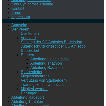
Kids Cyclocross Training
Kontakt
Forum
Impressum
Startseite
Der Verein
Der Verein
Vorstand
Satzung der SG Athletico Büdelsdorf
Jugendschutzkonzept der SG Athletico
Büdelsdorf
Sparten
Abteilung Leichtathletik
Abteilung Triathlon
Abteilung Radsport
Spartenleiter
Mitgliedsbeiträge
Vergütung von Startgeldern
Trainingszeiten Übersicht
Mitglied werden
Ehrungen
Abteilung Radsport
Abteilung Triathlon
Abteilung Leichtathletik