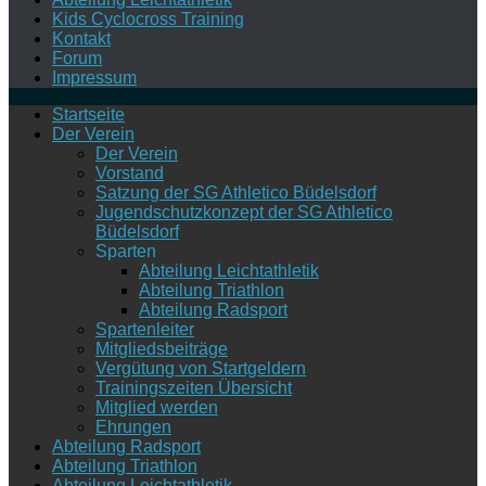
Kids Cyclocross Training
Kontakt
Forum
Impressum
Startseite
Der Verein
Der Verein
Vorstand
Satzung der SG Athletico Büdelsdorf
Jugendschutzkonzept der SG Athletico
Büdelsdorf
Sparten
Abteilung Leichtathletik
Abteilung Triathlon
Abteilung Radsport
Spartenleiter
Mitgliedsbeiträge
Vergütung von Startgeldern
Trainingszeiten Übersicht
Mitglied werden
Ehrungen
Abteilung Radsport
Abteilung Triathlon
Abteilung Leichtathletik