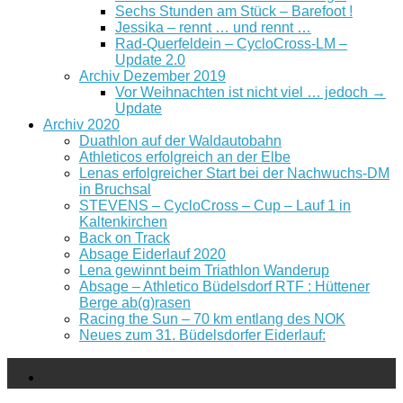
Sechs Stunden am Stück – Barefoot !
Jessika – rennt … und rennt …
Rad-Querfeldein – CycloCross-LM –
Update 2.0
Archiv Dezember 2019
Vor Weihnachten ist nicht viel … jedoch →
Update
Archiv 2020
Duathlon auf der Waldautobahn
Athleticos erfolgreich an der Elbe
Lenas erfolgreicher Start bei der Nachwuchs-DM
in Bruchsal
STEVENS – CycloCross – Cup – Lauf 1 in
Kaltenkirchen
Back on Track
Absage Eiderlauf 2020
Lena gewinnt beim Triathlon Wanderup
Absage – Athletico Büdelsdorf RTF : Hüttener
Berge ab(g)rasen
Racing the Sun – 70 km entlang des NOK
Neues zum 31. Büdelsdorfer Eiderlauf: