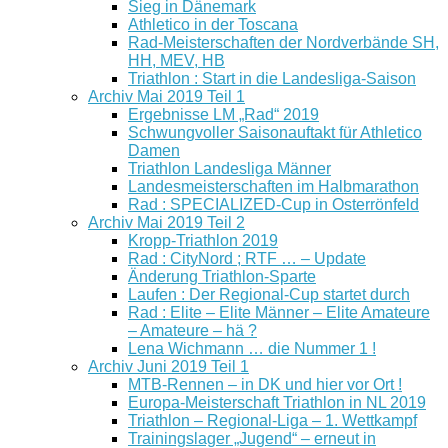
Sieg in Dänemark
Athletico in der Toscana
Rad-Meisterschaften der Nordverbände SH,
HH, MEV, HB
Triathlon : Start in die Landesliga-Saison
Archiv Mai 2019 Teil 1
Ergebnisse LM „Rad“ 2019
Schwungvoller Saisonauftakt für Athletico
Damen
Triathlon Landesliga Männer
Landesmeisterschaften im Halbmarathon
Rad : SPECIALIZED-Cup in Osterrönfeld
Archiv Mai 2019 Teil 2
Kropp-Triathlon 2019
Rad : CityNord ; RTF … – Update
Änderung Triathlon-Sparte
Laufen : Der Regional-Cup startet durch
Rad : Elite – Elite Männer – Elite Amateure
– Amateure – hä ?
Lena Wichmann … die Nummer 1 !
Archiv Juni 2019 Teil 1
MTB-Rennen – in DK und hier vor Ort !
Europa-Meisterschaft Triathlon in NL 2019
Triathlon – Regional-Liga – 1. Wettkampf
Trainingslager „Jugend“ – erneut in