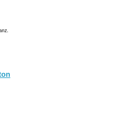
anz.
ton