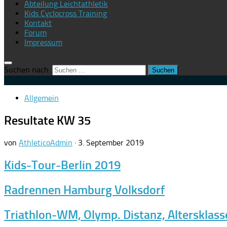
Abteilung Leichtathletik
Kids Cyclocross Training
Kontakt
Forum
Impressum
Suchen nach:
Allgemein
Resultate KW 35
von
AthleticoAdmin
·
3. September 2019
Kids-Tour-Berlin 2019
Radrennen Hamburg Volksdorf
Triathlon-
WM, Olymp. Distanz, Altersklass