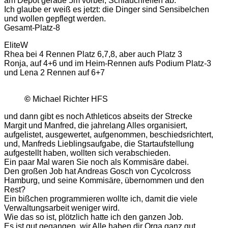
am Depot gerade 5m vorbei, Schlauchreifen ab.
Ich glaube er weiß es jetzt: die Dinger sind Sensibelchen
und wollen gepflegt werden.
Gesamt-Platz-8
EliteW
Rhea bei 4 Rennen Platz 6,7,8, aber auch Platz 3
Ronja, auf 4+6 und im Heim-Rennen aufs Podium Platz-3
und Lena 2 Rennen auf 6+7
©
Michael Richter HFS
und dann gibt es noch Athleticos abseits der Strecke
Margit und Manfred, die jahrelang Alles organisiert,
aufgelistet, ausgewertet, aufgenommen, beschiedsrichtert,
und, Manfreds Lieblingsaufgabe, die Startaufstellung
aufgestellt haben, wollten sich verabschieden.
Ein paar Mal waren Sie noch als Kommisäre dabei.
Den großen Job hat Andreas Gosch von Cycolcross
Hamburg, und seine Kommisäre, übernommen und den
Rest?
Ein bißchen programmieren wollte ich, damit die viele
Verwaltungsarbeit weniger wird.
Wie das so ist, plötzlich hatte ich den ganzen Job.
Es ist gut gegangen, wir Alle haben dir Orga ganz gut