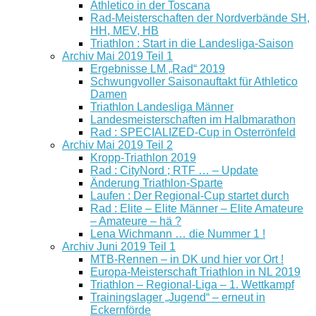
Athletico in der Toscana
Rad-Meisterschaften der Nordverbände SH,
HH, MEV, HB
Triathlon : Start in die Landesliga-Saison
Archiv Mai 2019 Teil 1
Ergebnisse LM „Rad“ 2019
Schwungvoller Saisonauftakt für Athletico
Damen
Triathlon Landesliga Männer
Landesmeisterschaften im Halbmarathon
Rad : SPECIALIZED-Cup in Osterrönfeld
Archiv Mai 2019 Teil 2
Kropp-Triathlon 2019
Rad : CityNord ; RTF … – Update
Änderung Triathlon-Sparte
Laufen : Der Regional-Cup startet durch
Rad : Elite – Elite Männer – Elite Amateure
– Amateure – hä ?
Lena Wichmann … die Nummer 1 !
Archiv Juni 2019 Teil 1
MTB-Rennen – in DK und hier vor Ort !
Europa-Meisterschaft Triathlon in NL 2019
Triathlon – Regional-Liga – 1. Wettkampf
Trainingslager „Jugend“ – erneut in
Eckernförde