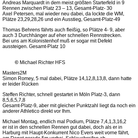
Andreas Marquardt in dem meist größten Starterfeld in 9
Rennen zwischen Platz 23 – 13, Gesamt-Platz- 30
Axel Petersen, mal wieder neu dabei, da lockte die WM,
Plätze 23,29,28,26 und ein Ausstieg, Gesamt-Platz-49
Thomas Behrens fährts auch fleißig, so Plätze 4- 9, aber
auch 3 Durchhänger auf eher schnellen Rennstrecken.
Bei uns am Kolonistenhof muß er sogar mit Defekt
aussteigen. Gesamt-Platz 10
©
Michael Richter HFS
Masters2M
Simon Romey, 5 mal dabei, Plätze 14,12,8,13,8, dann hatte
er leider Rücken
Steffen Richter, schnell gestartet in Möln Platz-3, dann
8,5,6,5,7,8
Gesamt-Platz-9, aber mit gleicher Punktzahl liegt da noch ein
anderer Athletico direkt vor Ihm.
Michael Montag, endlich mal Podium, Plätze 7,4,1,3,16,2
er ist in den schnellen Rennen gut dabei, doch als er in
Harburg mit Haupt-Konkurrent Nico Evers weit vorne fährt,