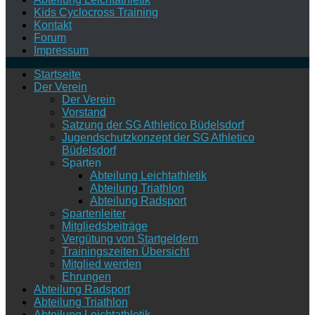
Kids Cyclocross Training
Kontakt
Forum
Impressum
Startseite
Der Verein
Der Verein
Vorstand
Satzung der SG Athletico Büdelsdorf
Jugendschutzkonzept der SG Athletico
Büdelsdorf
Sparten
Abteilung Leichtathletik
Abteilung Triathlon
Abteilung Radsport
Spartenleiter
Mitgliedsbeiträge
Vergütung von Startgeldern
Trainingszeiten Übersicht
Mitglied werden
Ehrungen
Abteilung Radsport
Abteilung Triathlon
Abteilung Leichtathletik