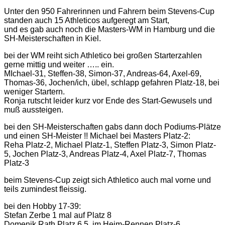
Unter den 950 Fahrerinnen und Fahrern beim Stevens-Cup
standen auch 15 Athleticos aufgeregt am Start,
und es gab auch noch die Masters-WM in Hamburg und die
SH-Meisterschaften in Kiel.
bei der WM reiht sich Athletico bei großen Starterzahlen
gerne mittig und weiter ….. ein.
MIchael-31, Steffen-38, Simon-37, Andreas-64, Axel-69,
Thomas-36, Jochen/ich, übel, schlapp gefahren Platz-18, bei
weniger Startern.
Ronja rutscht leider kurz vor Ende des Start-Gewusels und
muß aussteigen.
bei den SH-Meisterschaften gabs dann doch Podiums-Plätze
und einen SH-Meister !! Michael bei Masters Platz-2:
Reha Platz-2, Michael Platz-1, Steffen Platz-3, Simon Platz-
5, Jochen Platz-3, Andreas Platz-4, Axel Platz-7, Thomas
Platz-3
beim Stevens-Cup zeigt sich Athletico auch mal vorne und
teils zumindest fleissig.
bei den Hobby 17-39:
Stefan Zerbe 1 mal auf Platz 8
Domenik Rath Platz 6,5, im Heim-Rennen Platz-6