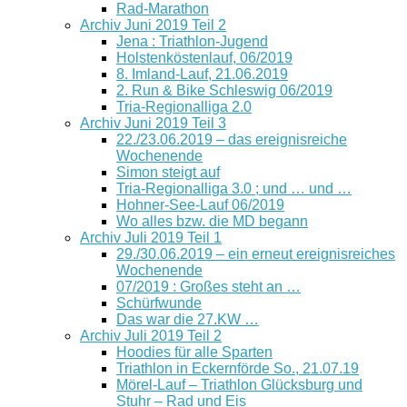
Rad-Marathon
Archiv Juni 2019 Teil 2
Jena : Triathlon-Jugend
Holstenköstenlauf, 06/2019
8. Imland-Lauf, 21.06.2019
2. Run & Bike Schleswig 06/2019
Tria-Regionalliga 2.0
Archiv Juni 2019 Teil 3
22./23.06.2019 – das ereignisreiche
Wochenende
Simon steigt auf
Tria-Regionalliga 3.0 ; und … und …
Hohner-See-Lauf 06/2019
Wo alles bzw. die MD begann
Archiv Juli 2019 Teil 1
29./30.06.2019 – ein erneut ereignisreiches
Wochenende
07/2019 : Großes steht an …
Schürfwunde
Das war die 27.KW …
Archiv Juli 2019 Teil 2
Hoodies für alle Sparten
Triathlon in Eckernförde So., 21.07.19
Mörel-Lauf – Triathlon Glücksburg und
Stuhr – Rad und Eis