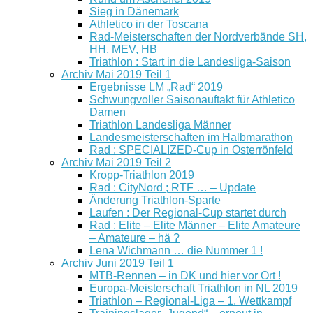
Sieg in Dänemark
Athletico in der Toscana
Rad-Meisterschaften der Nordverbände SH,
HH, MEV, HB
Triathlon : Start in die Landesliga-Saison
Archiv Mai 2019 Teil 1
Ergebnisse LM „Rad“ 2019
Schwungvoller Saisonauftakt für Athletico
Damen
Triathlon Landesliga Männer
Landesmeisterschaften im Halbmarathon
Rad : SPECIALIZED-Cup in Osterrönfeld
Archiv Mai 2019 Teil 2
Kropp-Triathlon 2019
Rad : CityNord ; RTF … – Update
Änderung Triathlon-Sparte
Laufen : Der Regional-Cup startet durch
Rad : Elite – Elite Männer – Elite Amateure
– Amateure – hä ?
Lena Wichmann … die Nummer 1 !
Archiv Juni 2019 Teil 1
MTB-Rennen – in DK und hier vor Ort !
Europa-Meisterschaft Triathlon in NL 2019
Triathlon – Regional-Liga – 1. Wettkampf