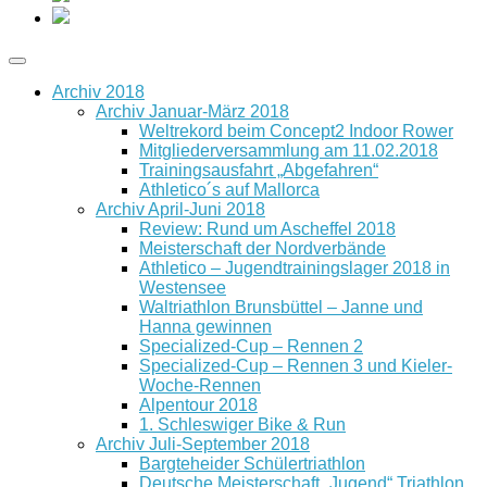
Archiv 2018
Archiv Januar-März 2018
Weltrekord beim Concept2 Indoor Rower
Mitgliederversammlung am 11.02.2018
Trainingsausfahrt „Abgefahren“
Athletico´s auf Mallorca
Archiv April-Juni 2018
Review: Rund um Ascheffel 2018
Meisterschaft der Nordverbände
Athletico – Jugendtrainingslager 2018 in
Westensee
Waltriathlon Brunsbüttel – Janne und
Hanna gewinnen
Specialized-Cup – Rennen 2
Specialized-Cup – Rennen 3 und Kieler-
Woche-Rennen
Alpentour 2018
1. Schleswiger Bike & Run
Archiv Juli-September 2018
Bargteheider Schülertriathlon
Deutsche Meisterschaft „Jugend“ Triathlon