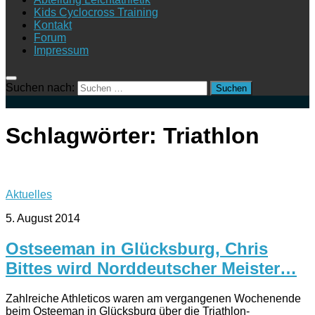
Kids Cyclocross Training
Kontakt
Forum
Impressum
Suchen nach:
Schlagwörter:
Triathlon
Aktuelles
5. August 2014
Ostseeman in Glücksburg, Chris
Bittes wird Norddeutscher Meister…
Zahlreiche Athleticos waren am vergangenen Wochenende
beim Osteeman in Glücksburg über die Triathlon-