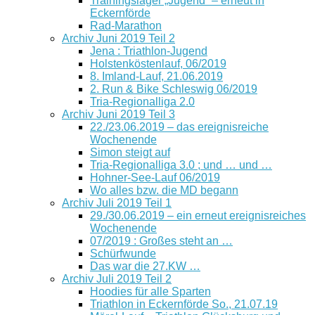
Trainingslager „Jugend“ – erneut in
Eckernförde
Rad-Marathon
Archiv Juni 2019 Teil 2
Jena : Triathlon-Jugend
Holstenköstenlauf, 06/2019
8. Imland-Lauf, 21.06.2019
2. Run & Bike Schleswig 06/2019
Tria-Regionalliga 2.0
Archiv Juni 2019 Teil 3
22./23.06.2019 – das ereignisreiche
Wochenende
Simon steigt auf
Tria-Regionalliga 3.0 ; und … und …
Hohner-See-Lauf 06/2019
Wo alles bzw. die MD begann
Archiv Juli 2019 Teil 1
29./30.06.2019 – ein erneut ereignisreiches
Wochenende
07/2019 : Großes steht an …
Schürfwunde
Das war die 27.KW …
Archiv Juli 2019 Teil 2
Hoodies für alle Sparten
Triathlon in Eckernförde So., 21.07.19