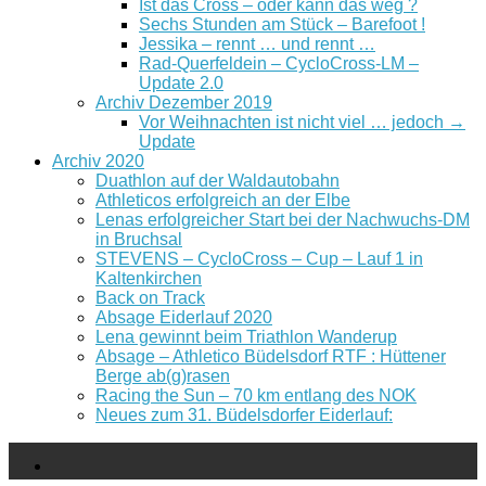
Ist das Cross – oder kann das weg ?
Sechs Stunden am Stück – Barefoot !
Jessika – rennt … und rennt …
Rad-Querfeldein – CycloCross-LM –
Update 2.0
Archiv Dezember 2019
Vor Weihnachten ist nicht viel … jedoch →
Update
Archiv 2020
Duathlon auf der Waldautobahn
Athleticos erfolgreich an der Elbe
Lenas erfolgreicher Start bei der Nachwuchs-DM
in Bruchsal
STEVENS – CycloCross – Cup – Lauf 1 in
Kaltenkirchen
Back on Track
Absage Eiderlauf 2020
Lena gewinnt beim Triathlon Wanderup
Absage – Athletico Büdelsdorf RTF : Hüttener
Berge ab(g)rasen
Racing the Sun – 70 km entlang des NOK
Neues zum 31. Büdelsdorfer Eiderlauf: