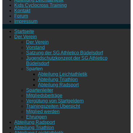
Kids Cyclocross Training
Kontakt
Forum
Impressum
Startseite
Der Verein
Der Verein
Vorstand
Satzung der SG Athletico Büdelsdorf
Jugendschutzkonzept der SG Athletico
Büdelsdorf
Sparten
Abteilung Leichtathletik
Abteilung Triathlon
Abteilung Radsport
Spartenleiter
Mitgliedsbeiträge
Vergütung von Startgeldern
Trainingszeiten Übersicht
Mitglied werden
Ehrungen
Abteilung Radsport
Abteilung Triathlon
Abteilung Leichtathletik